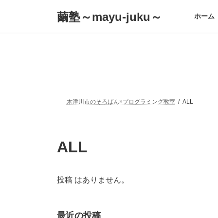
コ
ナ
繭塾～mayu-juku～
ン
ビ
ホーム
テ
ゲ
ン
ー
ツ
シ
へ
ョ
ス
ン
キ
に
ッ
移
プ
動
木津川市のそろばん×プログラミング教室
ALL
ALL
投稿 はありません。
最近の投稿